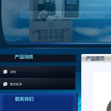
齿轮
数控机床