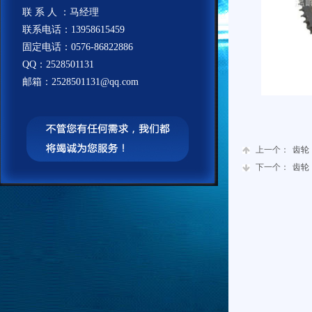
联 系 人 ：马经理
联系电话：13958615459
固定电话：0576-86822886
QQ：2528501131
邮箱：2528501131@qq.com
上一个：
齿轮
下一个：
齿轮